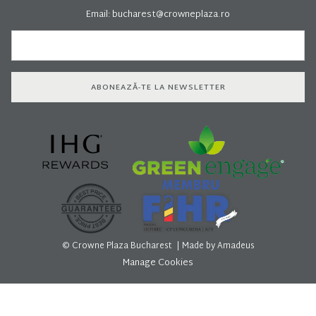
Parcare gratuită în limita locurilor disponibile, pe durata evenimentului.
Email:
bucharest@crowneplaza.ro
ABONEAZĂ-TE LA NEWSLETTER
©
Crowne Plaza Bucharest | Made by
Amadeus
Manage Cookies