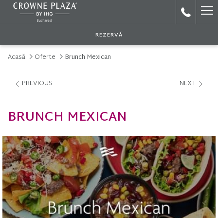
Ha
Me
REZERVĂ
Acasă
Oferte
Brunch Mexican
PREVIOUS
NEXT
BRUNCH MEXICAN