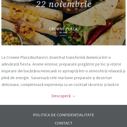
La Crowne Plaza Bucharest, brunch-ul transformă duminica într-o
adevărată fiesta. Arome intense, preparate pregătite pe loc și rețete
inspirate din bucătăria mexicană te așteaptă într-o atmosferă relaxată și
plină de energie. Savurează cele mai bune preparate și deserturi
delicioase, completează experiența cu un cocktail răcoritor și lasă-te
purtat de muzica live. Tu vii cu pofta de distracție, noi ne ocupăm de
Descoperă
restul.
Ce găsești la
Brunch-ul Mexican
OPENS
POLITICA DE CONFIDENȚIALITATE
Bufet de sezon
: preparate calde & reci, salate proaspete,
IN
CONTACT
platouri meze